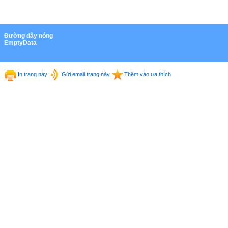
Ðường dây nóng
EmptyData
In trang này
Gửi email trang này
Thêm vào ưa thích